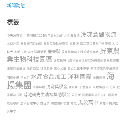
新聞動態
標籤
冷凍倉儲物流
中央魚市場
中美洲獨立201週年慶祝酒會
九孔海鮮燒
匡助外交
台北國際食品展
台北魚類批發市場
嘉義縣
國立華僑高級中等學校
大仁
屏東農
屏東縣
科大
宏都拉斯
寒冬送暖活動
屏東縣希望工程親師協進會
業生物科技園區
後疫情時代農科園區之發展契機暨運動生技健康
產業加值論壇
惜食便當
惜食廚房
愛心公益
愛心公益不停歇
教懷博愛獎學金頒獎
海
水產食品加工
洋利國際
明陽中學
柯文哲
海揚貿易
揚集團
清寒獎學金
海揚鮮物
漁友月刊
潘孟安
瓜地馬拉
石斑魚
社
薛屹砎先生清寒獎助學金
區服務行動
貝里斯
貝里斯獨立紀念日
農委會
馬公高中
農曆春節
農科管理中心
鍾佳濱
關懷偏鄉學童
青斑
高雄市桃源國
民中學