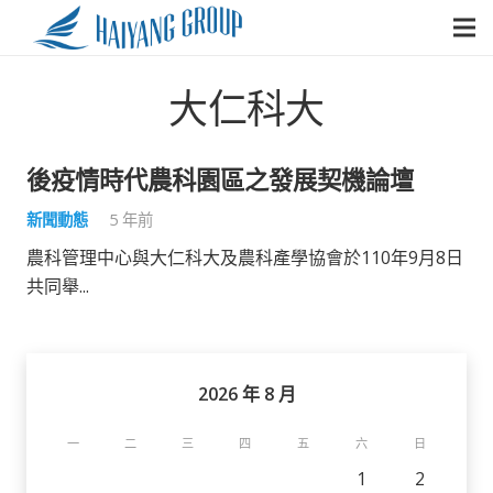
大仁科大
後疫情時代農科園區之發展契機論壇
新聞動態
5 年前
農科管理中心與大仁科大及農科產學協會於110年9月8日
共同舉...
2026 年 8 月
一
二
三
四
五
六
日
1
2