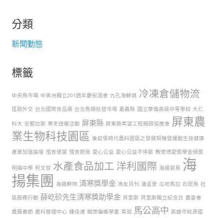
分類
新聞動態
標籤
冷凍倉儲物流
中央魚市場
中美洲獨立201週年慶祝酒會
九孔海鮮燒
匡助外交
台北國際食品展
台北魚類批發市場
嘉義縣
國立華僑高級中等學校
大仁
屏東農
屏東縣
科大
宏都拉斯
寒冬送暖活動
屏東縣希望工程親師協進會
業生物科技園區
後疫情時代農科園區之發展契機暨運動生技健康
產業加值論壇
惜食便當
惜食廚房
愛心公益
愛心公益不停歇
教懷博愛獎學金頒獎
海
水產食品加工
洋利國際
明陽中學
柯文哲
海揚貿易
揚集團
清寒獎學金
海揚鮮物
漁友月刊
潘孟安
瓜地馬拉
石斑魚
社
薛屹砎先生清寒獎助學金
區服務行動
貝里斯
貝里斯獨立紀念日
農委會
馬公高中
農曆春節
農科管理中心
鍾佳濱
關懷偏鄉學童
青斑
高雄市桃源國