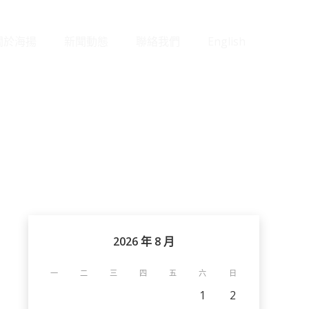
關於海揚
新聞動態
聯絡我們
English
2026 年 8 月
一
二
三
四
五
六
日
1
2