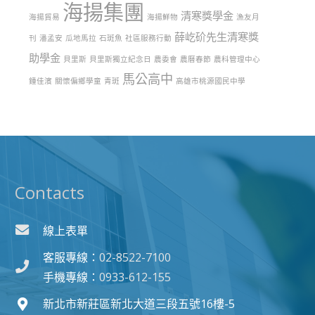
海揚集團
清寒獎學金
海揚貿易
海揚鮮物
漁友月
薛屹砎先生清寒獎
刊
潘孟安
瓜地馬拉
石斑魚
社區服務行動
助學金
貝里斯
貝里斯獨立紀念日
農委會
農曆春節
農科管理中心
馬公高中
鍾佳濱
關懷偏鄉學童
青斑
高雄市桃源國民中學
Contacts
線上表單
客服專線：
02-8522-7100
手機專線：
0933-612-155
新北市新莊區新北大道三段五號16樓-5