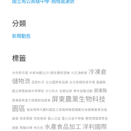
國立馬公高級中學-捐贈感謝狀
分類
新聞動態
標籤
冷凍倉
中央魚市場
中美洲獨立201週年慶祝酒會
九孔海鮮燒
儲物流
匡助外交
台北國際食品展
台北魚類批發市場
嘉義縣
屏東縣
國立華僑高級中等學校
大仁科大
宏都拉斯
寒冬送暖活動
屏東農業生物科技
屏東縣希望工程親師協進會
園區
後疫情時代農科園區之發展契機暨運動生技健康產業加值
論壇
惜食便當
惜食廚房
愛心公益
愛心公益不停歇
教懷博愛獎學金
水產食品加工
洋利國際
頒獎
明陽中學
柯文哲