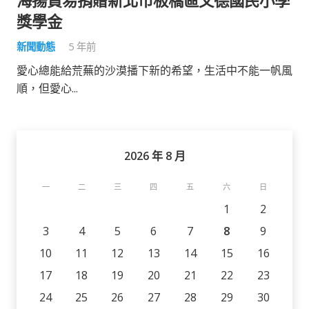
海揚貿易捐贈新北市板橋區文德國民小學
獎學金
新聞動態
5 年前
愛心總能給荒蕪的沙漠播下新的希望，生活中不能一帆風
順，但愛心...
2026 年 8 月
一
二
三
四
五
六
日
1
2
3
4
5
6
7
8
9
10
11
12
13
14
15
16
17
18
19
20
21
22
23
24
25
26
27
28
29
30